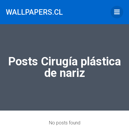
Saltar
al
WALLPAPERS.CL
contenido
Posts Cirugía plástica
de nariz
No posts found