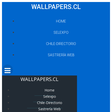
Saltar
WALLPAPERS.CL
al
contenido
HOME
SELEXPO
CHILE-DIRECTORIO
SASTRERÍA WEB
WALLPAPERS.CL
Home
Selexpo
Chile-Directorio
Sastrería Web