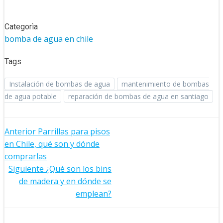
Categorìa
bomba de agua en chile
Tags
Instalación de bombas de agua
mantenimiento de bombas
de agua potable
reparación de bombas de agua en santiago
Navegación
Anterior
Parrillas para pisos
en Chile, qué son y dónde
de
comprarlas
entradas
Navegación
Siguiente
¿Qué son los bins
de madera y en dónde se
de
emplean?
entradas