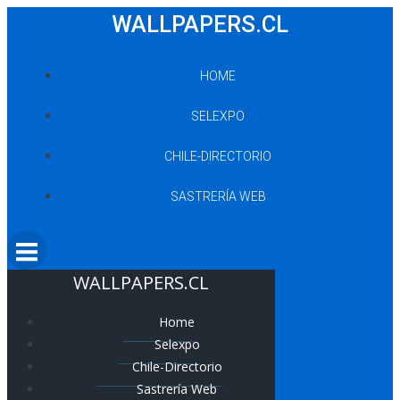
Saltar
WALLPAPERS.CL
al
contenido
HOME
SELEXPO
CHILE-DIRECTORIO
SASTRERÍA WEB
WALLPAPERS.CL
Home
Selexpo
Chile-Directorio
Sastrería Web