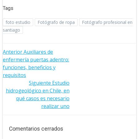
Tags
foto estudio
Fotógrafo de ropa
Fotógrafo profesional en
santiago
Navegación
Anterior
Auxiliares de
enfermería puertas adentro:
de
funciones, beneficios y
entradas
requisitos
Navegación
Siguiente
Estudio
hidrogeológico en Chile, en
de
qué casos es necesario
entradas
realizar uno
Comentarios cerrados