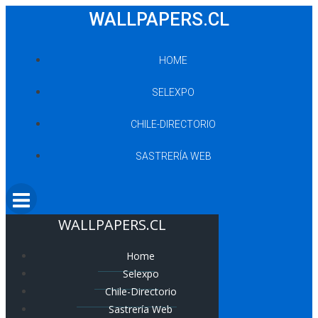
Saltar
WALLPAPERS.CL
al
contenido
HOME
SELEXPO
CHILE-DIRECTORIO
SASTRERÍA WEB
WALLPAPERS.CL
Home
Selexpo
Chile-Directorio
Sastrería Web