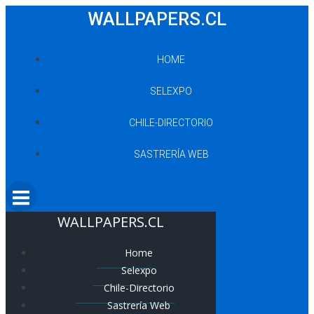
Saltar
WALLPAPERS.CL
al
contenido
HOME
SELEXPO
CHILE-DIRECTORIO
SASTRERÍA WEB
WALLPAPERS.CL
Home
Selexpo
Chile-Directorio
Sastrería Web